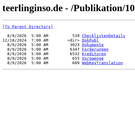
teerlinginso.de - /Publikation/1
[To Parent Directory]
  8/9/2026  5:00 AM          539 
ChecklistenDetails
12/18/2024  7:00 AM        <dir> 
DokPubl
  8/9/2026  5:00 AM         3023 
Dokumente
  8/9/2026  5:00 AM         6347 
Forderungen
  8/9/2026  5:00 AM         6532 
Kreditoren
  8/9/2026  5:00 AM          655 
Vorgaenge
  8/9/2026  5:00 AM          609 
WebKeyTranslation