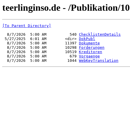
teerlinginso.de - /Publikation/1
[To Parent Directory]
  8/7/2026  5:00 AM          540 
ChecklistenDetails
 5/27/2025  6:01 AM        <dir> 
DokPubl
  8/7/2026  5:00 AM        11397 
Dokumente
  8/7/2026  5:00 AM        10298 
Forderungen
  8/7/2026  5:00 AM        10519 
Kreditoren
  8/7/2026  5:00 AM          679 
Vorgaenge
  8/7/2026  5:00 AM         1044 
WebKeyTranslation