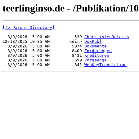
teerlinginso.de - /Publikation/1
[To Parent Directory]
  8/9/2026  5:00 AM          539 
ChecklistenDetails
12/18/2025 10:35 AM        <dir> 
DokPubl
  8/9/2026  5:00 AM         5074 
Dokumente
  8/9/2026  5:00 AM         8409 
Forderungen
  8/9/2026  5:00 AM         8431 
Kreditoren
  8/9/2026  5:00 AM          699 
Vorgaenge
  8/9/2026  5:00 AM          841 
WebKeyTranslation