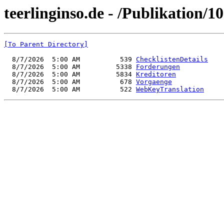
teerlinginso.de - /Publikation/1
[To Parent Directory]
  8/7/2026  5:00 AM          539 
ChecklistenDetails
  8/7/2026  5:00 AM         5338 
Forderungen
  8/7/2026  5:00 AM         5834 
Kreditoren
  8/7/2026  5:00 AM          678 
Vorgaenge
  8/7/2026  5:00 AM          522 
WebKeyTranslation