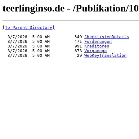
teerlinginso.de - /Publikation/1
[To Parent Directory]
  8/7/2026  5:00 AM          540 
ChecklistenDetails
  8/7/2026  5:00 AM          471 
Forderungen
  8/7/2026  5:00 AM          991 
Kreditoren
  8/7/2026  5:00 AM          678 
Vorgaenge
  8/7/2026  5:00 AM           29 
WebKeyTranslation