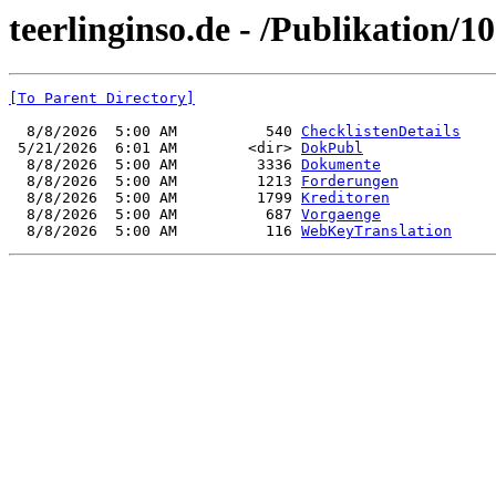
teerlinginso.de - /Publikation/1
[To Parent Directory]
  8/8/2026  5:00 AM          540 
ChecklistenDetails
 5/21/2026  6:01 AM        <dir> 
DokPubl
  8/8/2026  5:00 AM         3336 
Dokumente
  8/8/2026  5:00 AM         1213 
Forderungen
  8/8/2026  5:00 AM         1799 
Kreditoren
  8/8/2026  5:00 AM          687 
Vorgaenge
  8/8/2026  5:00 AM          116 
WebKeyTranslation