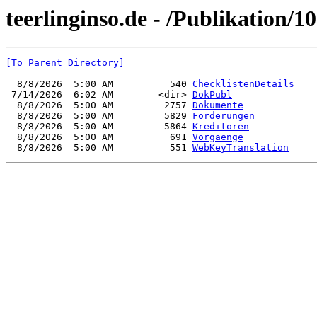
teerlinginso.de - /Publikation/1
[To Parent Directory]
  8/8/2026  5:00 AM          540 
ChecklistenDetails
 7/14/2026  6:02 AM        <dir> 
DokPubl
  8/8/2026  5:00 AM         2757 
Dokumente
  8/8/2026  5:00 AM         5829 
Forderungen
  8/8/2026  5:00 AM         5864 
Kreditoren
  8/8/2026  5:00 AM          691 
Vorgaenge
  8/8/2026  5:00 AM          551 
WebKeyTranslation