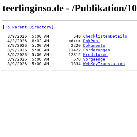
teerlinginso.de - /Publikation/1
[To Parent Directory]
  8/9/2026  5:00 AM          540 
ChecklistenDetails
  4/3/2026  6:02 AM        <dir> 
DokPubl
  8/9/2026  5:00 AM         2220 
Dokumente
  8/9/2026  5:00 AM        11422 
Forderungen
  8/9/2026  5:00 AM        12312 
Kreditoren
  8/9/2026  5:00 AM          670 
Vorgaenge
  8/9/2026  5:00 AM         1334 
WebKeyTranslation