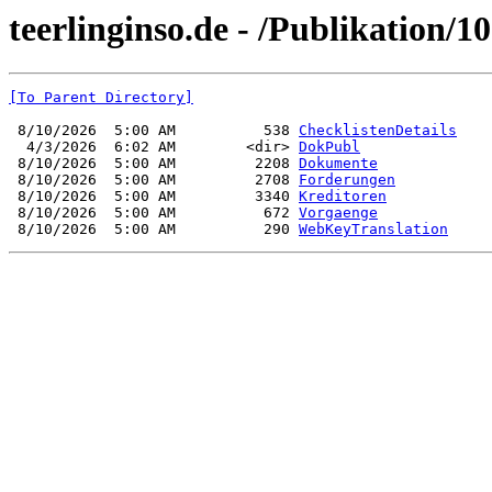
teerlinginso.de - /Publikation/1
[To Parent Directory]
 8/10/2026  5:00 AM          538 
ChecklistenDetails
  4/3/2026  6:02 AM        <dir> 
DokPubl
 8/10/2026  5:00 AM         2208 
Dokumente
 8/10/2026  5:00 AM         2708 
Forderungen
 8/10/2026  5:00 AM         3340 
Kreditoren
 8/10/2026  5:00 AM          672 
Vorgaenge
 8/10/2026  5:00 AM          290 
WebKeyTranslation