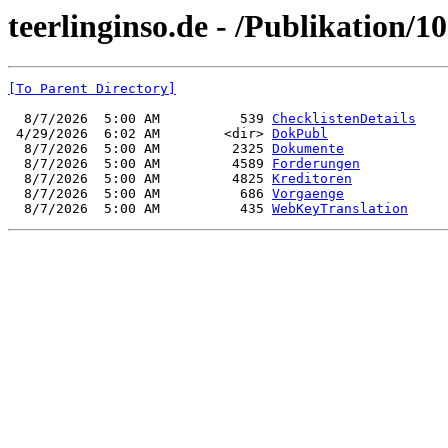
teerlinginso.de - /Publikation/1
[To Parent Directory]
  8/7/2026  5:00 AM          539 
ChecklistenDetails
 4/29/2026  6:02 AM        <dir> 
DokPubl
  8/7/2026  5:00 AM         2325 
Dokumente
  8/7/2026  5:00 AM         4589 
Forderungen
  8/7/2026  5:00 AM         4825 
Kreditoren
  8/7/2026  5:00 AM          686 
Vorgaenge
  8/7/2026  5:00 AM          435 
WebKeyTranslation