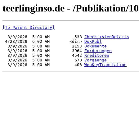
teerlinginso.de - /Publikation/1
[To Parent Directory]
  8/9/2026  5:00 AM          538 
ChecklistenDetails
 4/28/2026  6:02 AM        <dir> 
DokPubl
  8/9/2026  5:00 AM         2153 
Dokumente
  8/9/2026  5:00 AM         3964 
Forderungen
  8/9/2026  5:00 AM         4542 
Kreditoren
  8/9/2026  5:00 AM          678 
Vorgaenge
  8/9/2026  5:00 AM          406 
WebKeyTranslation