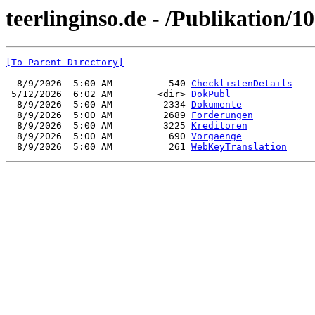
teerlinginso.de - /Publikation/1
[To Parent Directory]
  8/9/2026  5:00 AM          540 
ChecklistenDetails
 5/12/2026  6:02 AM        <dir> 
DokPubl
  8/9/2026  5:00 AM         2334 
Dokumente
  8/9/2026  5:00 AM         2689 
Forderungen
  8/9/2026  5:00 AM         3225 
Kreditoren
  8/9/2026  5:00 AM          690 
Vorgaenge
  8/9/2026  5:00 AM          261 
WebKeyTranslation