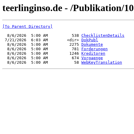
teerlinginso.de - /Publikation/1
[To Parent Directory]
  8/6/2026  5:00 AM          538 
ChecklistenDetails
 7/21/2026  6:03 AM        <dir> 
DokPubl
  8/6/2026  5:00 AM         2275 
Dokumente
  8/6/2026  5:00 AM          781 
Forderungen
  8/6/2026  5:00 AM         1246 
Kreditoren
  8/6/2026  5:00 AM          674 
Vorgaenge
  8/6/2026  5:00 AM           58 
WebKeyTranslation